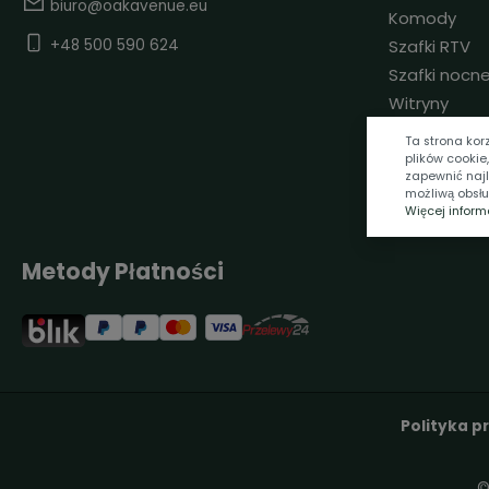
biuro@oakavenue.eu
Komody
+48 500 590 624
Szafki RTV
Szafki nocn
Witryny
Stoliki Sza
Ta strona kor
plików cookie
zapewnić naj
możliwą obsłu
Więcej informac
Metody Płatności
Polityka p
©