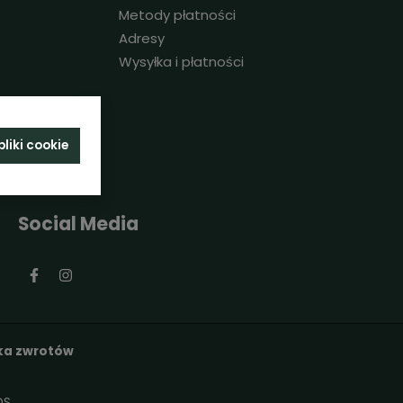
Metody płatności
Adresy
Wysyłka i płatności
liki cookie
Social Media
yka zwrotów
DS