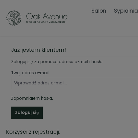
łównej zawartości
Salon
Sypialnia
Stoliki kawowe
Szafki Nocne
Przewijaki na komodę
Komo
Łóżka
Już jestem klientem!
Półki
Zaloguj się za pomocą adresu e-mail i hasła
Twój adres e-mail
Zapomniałem hasła.
Zaloguj się
Korzyści z rejestracji: