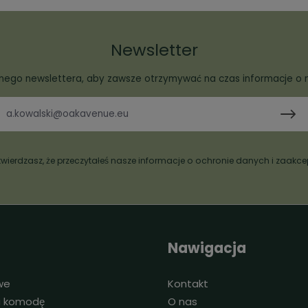
Newsletter
rnego newslettera, aby zawsze otrzymywać na czas informacje o 
wierdzasz, że przeczytałeś nasze
informacje o ochronie danych
i zaakce
Nawigacja
we
Kontakt
na komodę
O nas