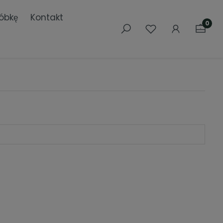
óbkę
Kontakt
0
Szafki RTV