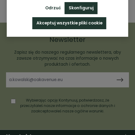
Odrzuć
Skonfiguruj
Akceptuj wszystkie pliki cookie
Newsletter
Zapisz się do naszego regularnego newslettera, aby
zawsze otrzymywać na czas informacje o nowych
produktach i ofertach.
Wybierając opcję Kontynuuj, potwierdzasz, że
przeczytałeś nasze
informacje o ochronie danych
i
zaakceptowałeś nasze
ogólne warunki
.