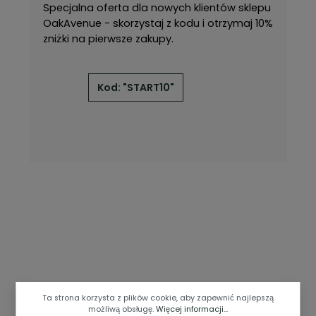
Specjalna oferta dla nowych klientów sklepu 
OakAvenue - skorzystaj z kodu i otrzymaj 10% 
zniżki na pierwsze zakupy.
Kod: "START10"
Ta strona korzysta z plików cookie, aby zapewnić najlepszą
możliwą obsługę.
Więcej informacji...