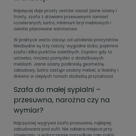
Najwięcej daje prosty zestaw zasad: jasne ściany i
fronty, szafa z drzwiami przesuwnymi zamiast
rozwieranych, lustro, minimum brył meblowych i
światło planowane warstwowo.
W praktyce warto zacząć od ustalenia priorytetów.
Niezbędne są trzy rzeczy: wygodne łóżko, pojemna
szafa i kilka punktów świetlnych. Dopiero gdy to
ustawisz, możesz pomyśleć o dodatkowych
meblach. Jasne ściany podkreślą geometrię
zabudowy, lustro zastąpi osobny mebel, a tkaniny i
drewno w ciepłych tonach dodadzą przytulności.
Szafa do małej sypialni –
przesuwna, narożna czy na
wymiar?
Najczęściej wygrywa szafa przesuwna, najlepiej
zabudowana pod sufit. Nie zabiera miejsca przy
otwieraniu, a jednocześnie porządkuje cały pokój.