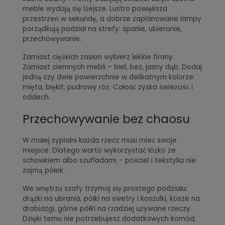
meble wydają się lżejsze. Lustro powiększa
przestrzeń w sekundę, a dobrze zaplanowane lampy
porządkują podział na strefy: spanie, ubieranie,
przechowywanie.
Zamiast ciężkich zasłon wybierz lekkie firany.
Zamiast ciemnych mebli – biel, beż, jasny dąb. Dodaj
jedną czy dwie powierzchnie w delikatnym kolorze:
mięta, błękit, pudrowy róż. Całość zyska świeżość i
oddech.
Przechowywanie bez chaosu
W małej sypialni każda rzecz musi mieć swoje
miejsce. Dlatego warto wykorzystać łóżko ze
schowkiem albo szufladami – pościel i tekstylia nie
zajmą półek.
We wnętrzu szafy trzymaj się prostego podziału:
drążki na ubrania, półki na swetry i koszulki, kosze na
drobiazgi, górne półki na rzadziej używane rzeczy.
Dzięki temu nie potrzebujesz dodatkowych komód,