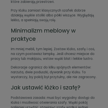
które zabierają przestrzeń.
Przy łóżku zamiast klasycznych szafek dobrze
działają wąskie stoliki albo półki wiszące. Wyglądają
lekko, a spełniają swoją rolę.
Minimalizm meblowy w
praktyce
Im mniej mebli, tym lepiej. Zostaw łóżko, szafę i coś,
na czym postawisz lampkę. Jeśli chcesz miejsce do
pracy lub makijażu, wstaw wąski blat i lekkie lustro.
Dekoracje ogranicz do kilku spójnych elementów:
narzuta, dwie poduszki, dywanik przy łóżku. To
wystarczy, by pokój był przytulny, ale nie zagracony.
Jak ustawić łóżko i szafę?
Podstawowa zasada: musi być wygodny dostęp do
łóżka i możliwość otwierania szafy. Wąski pokój
najlepiej urządzić, stawiając szafę wzdłuż jednej