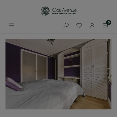
łównej zawartości
0