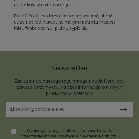
dodatków utrzyma porządek.
Efekt? Pokój, w którym łatwo się wyspać, ubrać i
utrzymać ład. Nawet na małym metrażu możesz
mieć funkcjonalną i piękną sypialnię.
Newsletter
Zapisz się do naszego regularnego newslettera, aby
zawsze otrzymywać na czas informacje o nowych
produktach i ofertach.
Wybierając opcję Kontynuuj, potwierdzasz, że
przeczytałeś nasze
informacje o ochronie danych
i