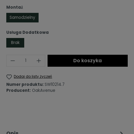
Montaż
Samodzielny
Usługa Dodatkowa
Brak
Ilość
Do koszyka
Dodaj do listy życzeń
Numer produktu:
SW10214.7
Producent:
OakAvenue
Opis