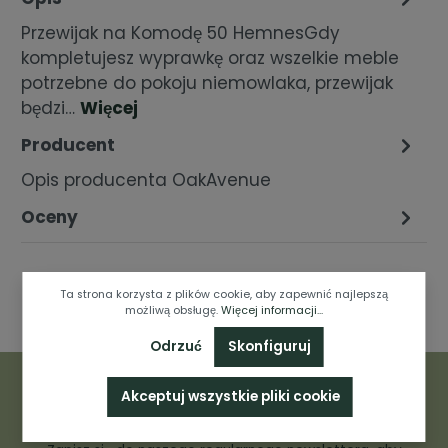
Przewijak na Komodę 50 HemnesGdy
kompletujesz wyprawkę oraz wszelkie meble
potrzebne do pokoju niemowlaka, przewijak
będzi…
Więcej
Producent
Opis producenta OakAvenue
Oceny
Ta strona korzysta z plików cookie, aby zapewnić najlepszą
możliwą obsługę.
Więcej informacji...
Odrzuć
Skonfiguruj
Akceptuj wszystkie pliki cookie
Newsletter