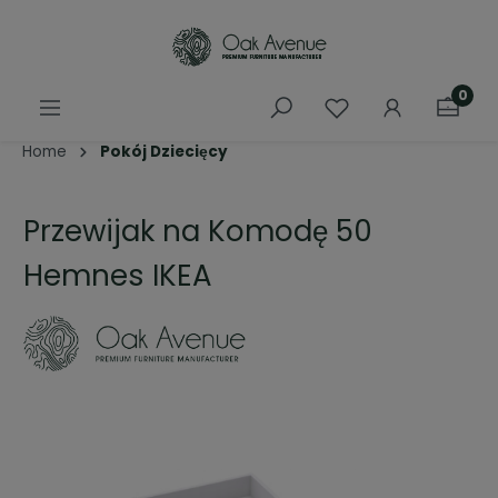
łównej zawartości
0
Home
Pokój Dziecięcy
Przewijak na Komodę 50
Hemnes IKEA