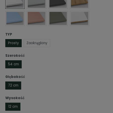
TYP
Prosty
Zaokrąglony
Szerokość
54 cm
Głębokość
72 cm
Wysokość
12 cm